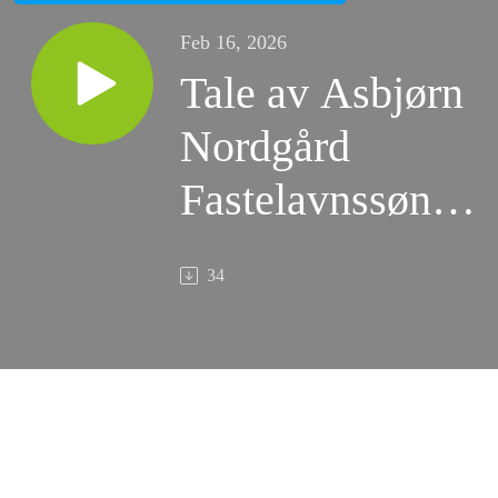
Feb 16, 2026
Tale av Asbjørn
Nordgård
Fastelavnssøndag
(015.02.2026) fra
34
Johannes 17:20-
26