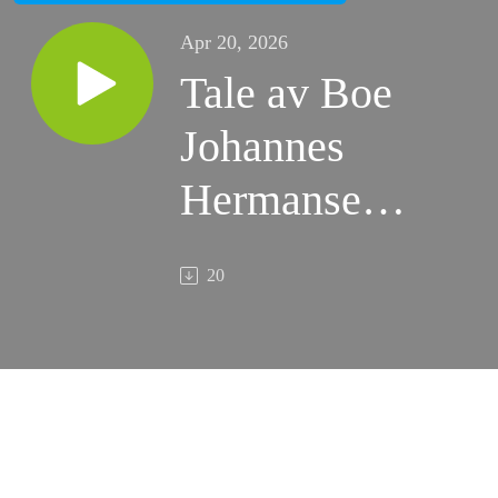
Apr 20, 2026
Tale av Boe
Johannes
Hermansen
3. søndag i
20
påsketiden
(19.04.2026)
fra Johannes
10:11-18