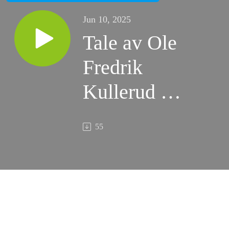
Jun 10, 2025
Tale av Ole
Fredrik
Kullerud 2.
pinsedag
55
(09.06.2025)
fra Johannes
7:37-39